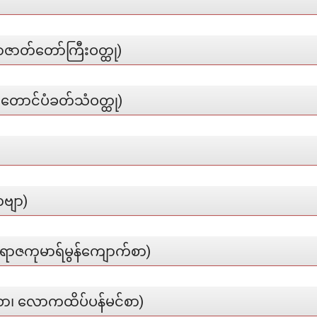
ာဇာတ်တော်ကြီးဝတ္ထု)
ြာတောင်ပံခတ်သံဝတ္ထု)
ဗျာ)
ရာဇကုမာရ်မွန်ကျောက်စာ)
ာ၊ လောကထိပ်ပန်မင်စာ)