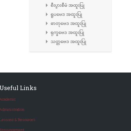
စီးပွားစီမံ အထူးပြု
ရူပဗေဒ အထူးပြု
ဓာတုဗေဒ အထူးပြု
ရုက္ခဗေဒ အထူးပြု
သတ္တဗေဒ အထူးပြု
Useful Links
Academic
Administration
Lessons & Resources
Announcement