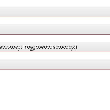
ောတရား၊ ကမ္ဘာ့စာပေသဘောတရား)