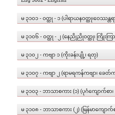
မ ၃၁၀၁ - ဝတ္ထု - ၁ (ပါရာယနဝတ္ထု၊ဝေဿန္တရ
မ ၃၁၀၆ - ဝတ္ထု - ၂ (နေညိုညိုဝတ္ထု၊ ကြိုးက
မ ၃၁၀၂ - ကဗျာ ၁ (ကိုးခန်းပျို့၊ ရတု)
မ ၃၁၀၇ - ကဗျာ ၂ (ရာမရကန်ကဗျာ၊ ခေတ်က
မ ၃၁၀၃ - ဘာသာစကား (၁) (ပုဂံကျောက်စာ၊ 
မ ၃၁၀၈ - ဘာသာစကား (၂) (မြန်မာကျောက်စ