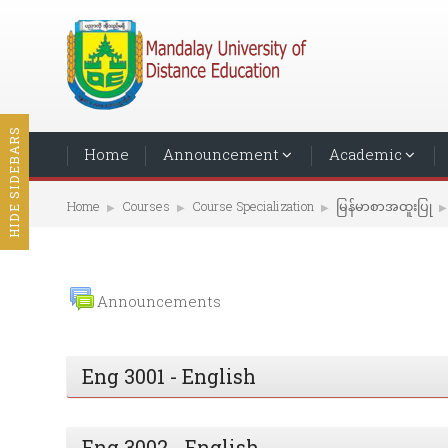
HIDE SIDEBARS
Home
Announcement
Academic
Home
Courses
Course Specialization
မြန်မာစာအထူးပြု
▶︎
▶︎
▶︎
▶︎
Announcements
Eng 3001 - English
Eng 3002 - English