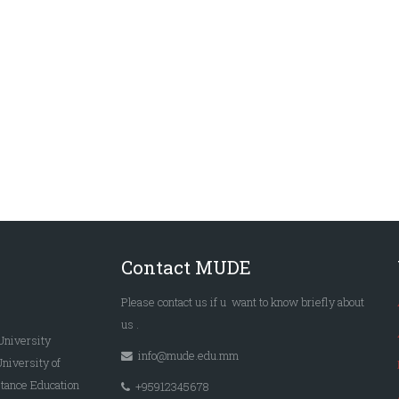
Contact MUDE
Please
contact us
if u want to know briefly
about
us
.
University
info@mude.edu.mm
University of
tance Education
+95912345678