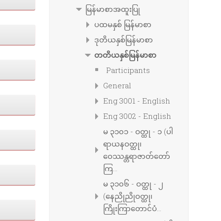
မြန်မာစာအထူးပြု
ပထမနှစ် မြန်မာစာ
ဒုတိယနှစ်မြန်မာစာ
တတိယနှစ်မြန်မာစာ
Participants
General
Eng 3001 - English
Eng 3002 - English
မ ၃၁၀၁ - ဝတ္ထု - ၁ (ပါ
ရာယနဝတ္ထု၊
ဝေဿန္တရာဇာတ်တော်
ကြ...
မ ၃၁၀၆ - ဝတ္ထု - ၂
(နေညိုညိုဝတ္ထု၊
ကြိုးကြာတောင်ပံ...