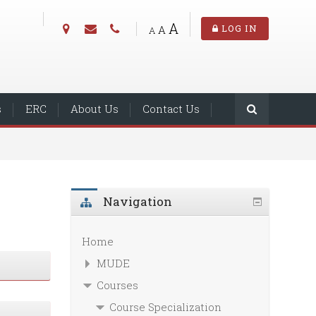
A
A
LOG IN
A
s
ERC
About Us
Contact Us
Navigation
Home
MUDE
Courses
Course Specialization