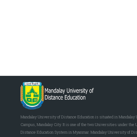
Mandalay University of Distance Education is situated in Mandalay 
Campus, Mandalay City. It is one of the two Universities under the 
Distance Education System in Myanmar. Mandalay University of Dis