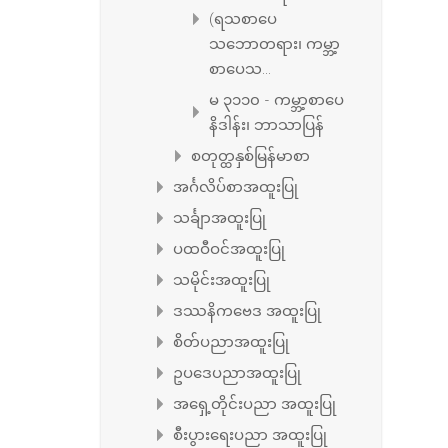
(ရသစာပေ
သဘောတရား၊ ကမ္ဘာ့
စာပေသ...
မ ၃၁၁၀ - ကမ္ဘာ့စာပေ
နိဒါန်း၊ ဘာသာပြန်
စတုတ္ထနှစ်မြန်မာစာ
အင်္ဂလိပ်စာအထူးပြု
သင်္ချာအထူးပြု
ပထဝီဝင်အထူးပြု
သမိုင်းအထူးပြု
ဒဿနိကဗေဒ အထူးပြု
စိတ်ပညာအထူးပြု
ဥပဒေပညာအထူးပြု
အရှေ့တိုင်းပညာ အထူးပြု
စီးပွားရေးပညာ အထူးပြု