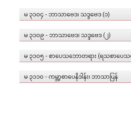
မ ၃၁၀၄ - ဘာသာဗေဒ၊ သဒ္ဒဗေဒ (၁)
မ ၃၁၀၉ - ဘာသာဗေဒ၊ သဒ္ဒဗေဒ (၂)
မ ၃၁၀၅ - စာပေသဘောတရား (ရသစာပေသဘ
မ ၃၁၁၀ - ကမ္ဘာ့စာပေနိဒါန်း၊ ဘာသာပြန်