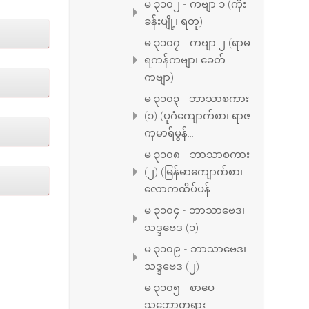
မ ၃၁၀၂ - ကဗျာ ၁ (ကိုး
ခန်းပျို့၊ ရတု)
မ ၃၁၀၇ - ကဗျာ ၂ (ရာမ
ရကန်ကဗျာ၊ ခေတ်
ကဗျာ)
မ ၃၁၀၃ - ဘာသာစကား
(၁) (ပုဂံကျောက်စာ၊ ရာဇ
ကုမာရ်မွန်...
မ ၃၁၀၈ - ဘာသာစကား
(၂) (မြန်မာကျောက်စာ၊
လောကထိပ်ပန်...
မ ၃၁၀၄ - ဘာသာဗေဒ၊
သဒ္ဒဗေဒ (၁)
မ ၃၁၀၉ - ဘာသာဗေဒ၊
သဒ္ဒဗေဒ (၂)
မ ၃၁၀၅ - စာပေ
သဘောတရား