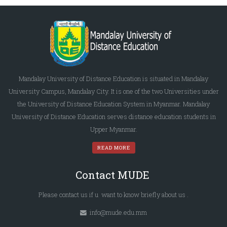
Mandalay University of Distance Education is situated in Mandalay
University Campus, Mandalay City. It is one of the two Universities under
the University of Distance Education System in Myanmar. Mandalay
University of Distance Education serves distance education students in
Upper Myanmar.
READ MORE
Contact MUDE
Please
contact us
if u want to know briefly
about us
.
info@mude.edu.mm