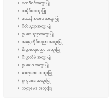
ပထဝီဝင်အထူးပြု
သမိုင်းအထူးပြု
ဒဿနိကဗေဒ အထူးပြု
စိတ်ပညာအထူးပြု
ဥပဒေပညာအထူးပြု
အရှေ့တိုင်းပညာ အထူးပြု
စီးပွားရေးပညာ အထူးပြု
စီးပွားစီမံ အထူးပြု
ရူပဗေဒ အထူးပြု
ဓာတုဗေဒ အထူးပြု
ရုက္ခဗေဒ အထူးပြု
သတ္တဗေဒ အထူးပြု