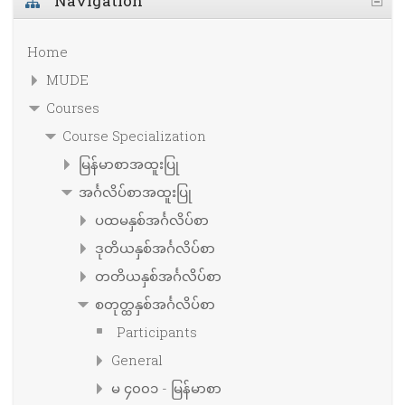
Navigation
Home
MUDE
Courses
Course Specialization
မြန်မာစာအထူးပြု
အင်္ဂလိပ်စာအထူးပြု
ပထမနှစ်အင်္ဂလိပ်စာ
ဒုတိယနှစ်အင်္ဂလိပ်စာ
တတိယနှစ်အင်္ဂလိပ်စာ
စတုတ္ထနှစ်အင်္ဂလိပ်စာ
Participants
General
မ ၄၀၀၁ - မြန်မာစာ