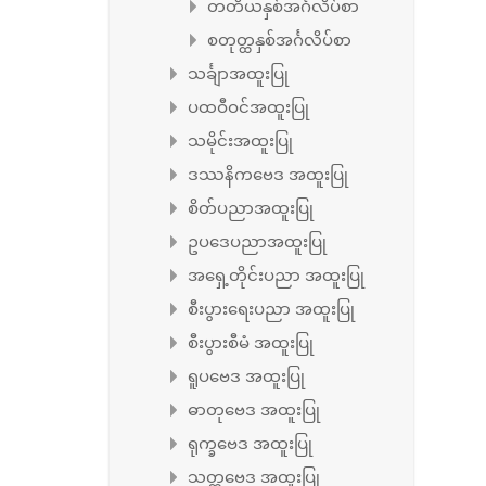
တတိယနှစ်အင်္ဂလိပ်စာ
စတုတ္ထနှစ်အင်္ဂလိပ်စာ
သင်္ချာအထူးပြု
ပထဝီဝင်အထူးပြု
သမိုင်းအထူးပြု
ဒဿနိကဗေဒ အထူးပြု
စိတ်ပညာအထူးပြု
ဥပဒေပညာအထူးပြု
အရှေ့တိုင်းပညာ အထူးပြု
စီးပွားရေးပညာ အထူးပြု
စီးပွားစီမံ အထူးပြု
ရူပဗေဒ အထူးပြု
ဓာတုဗေဒ အထူးပြု
ရုက္ခဗေဒ အထူးပြု
သတ္တဗေဒ အထူးပြု