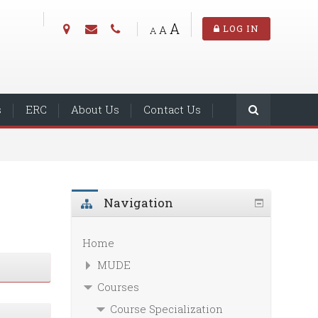
A
A
LOG IN
A
s
ERC
About Us
Contact Us
Navigation
Home
MUDE
Courses
Course Specialization