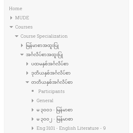
Home
MUDE
Courses
Course Specialization
မြန်မာစာအထူးပြု
အင်္ဂလိပ်စာအထူးပြု
ပထမနှစ်အင်္ဂလိပ်စာ
ဒုတိယနှစ်အင်္ဂလိပ်စာ
တတိယနှစ်အင်္ဂလိပ်စာ
Participants
General
မ ၃၀၀၁ - မြန်မာစာ
မ ၃၀၀၂ - မြန်မာစာ
Eng 3101 - English Literature - 9