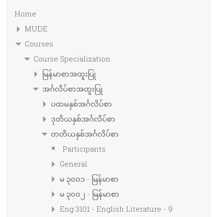
Home
MUDE
Courses
Course Specialization
မြန်မာစာအထူးပြု
အင်္ဂလိပ်စာအထူးပြု
ပထမနှစ်အင်္ဂလိပ်စာ
ဒုတိယနှစ်အင်္ဂလိပ်စာ
တတိယနှစ်အင်္ဂလိပ်စာ
Participants
General
မ ၃၀၀၁ - မြန်မာစာ
မ ၃၀၀၂ - မြန်မာစာ
Eng 3101 - English Literature - 9