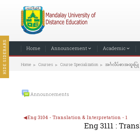
HIDE SIDEBARS
Home
Announcement
Academic
Home
Courses
Course Specialization
အင်္ဂလိပ်စာအထူးပြု
▶︎
▶︎
▶︎
Announcements
◀︎
Eng 3104 - Translation & Interpretation - 1
Eng 3111 : Trans