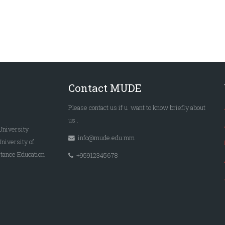
Contact MUDE
Please
contact us
if u want to know briefly
about
us
.
University
info@mude.edu.mm
University of
tance Education
+95912345678