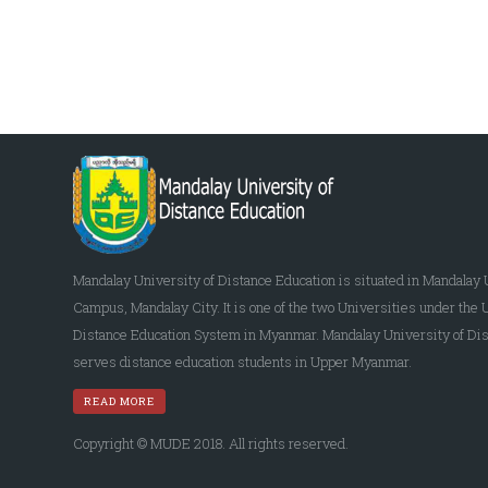
Mandalay University of Distance Education is situated in Mandalay 
Campus, Mandalay City. It is one of the two Universities under the 
Distance Education System in Myanmar. Mandalay University of Dis
serves distance education students in Upper Myanmar.
READ MORE
Copyright © MUDE 2018. All rights reserved.