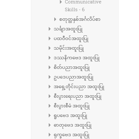
Communicative
Skills - 6
စတုတ္ထနှစ်အင်္ဂလိပ်စာ
သင်္ချာအထူးပြု
ပထဝီဝင်အထူးပြု
သမိုင်းအထူးပြု
ဒဿနိကဗေဒ အထူးပြု
စိတ်ပညာအထူးပြု
ဥပဒေပညာအထူးပြု
အရှေ့တိုင်းပညာ အထူးပြု
စီးပွားရေးပညာ အထူးပြု
စီးပွားစီမံ အထူးပြု
ရူပဗေဒ အထူးပြု
ဓာတုဗေဒ အထူးပြု
ရုက္ခဗေဒ အထူးပြု