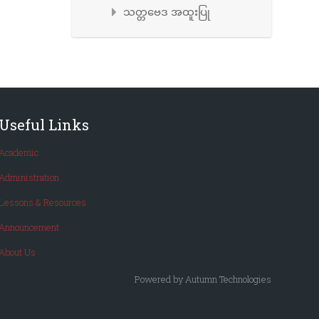
သတ္တဗေဒ အထူးပြု
Useful Links
Academic
Administration
Lessons & Resources
Announcement
About Us
Powered by Autumn Technologies