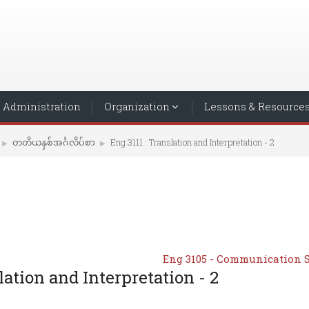
Administration
Organization
Lessons & Resource
တတိယနှစ်အင်္ဂလိပ်စာ
Eng 3111 : Translation and Interpretation - 2
▶︎
▶︎
Eng 3105 - Communication S
lation and Interpretation - 2