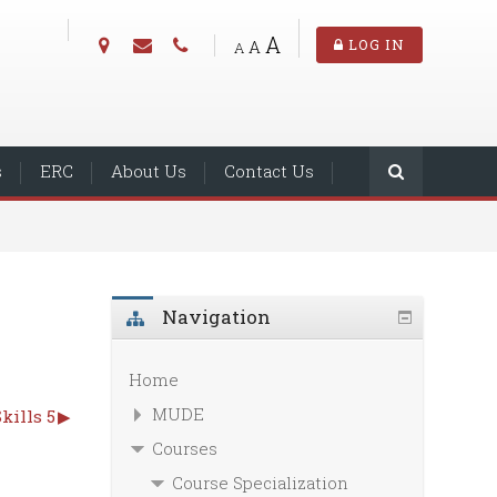
A
A
LOG IN
A
s
ERC
About Us
Contact Us
Navigation
Home
MUDE
kills 5
▶︎
Courses
Course Specialization