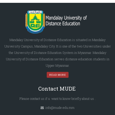
Mandalay University of Distance Education is situated in Mandalay
University Campus, Mandalay City. It is one of the two Universities under
the University of Distance Education System in Myanmar. Mandalay
University of Distance Education serves distance education students in
Upper Myanmar.
READ MORE
Contact MUDE
Please
contact us
if u want to know briefly
about us
.
info@mude.edu.mm