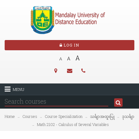
LOG IN
A
A
A
MENU
Home
Courses
Course Specialization
သင်္ချာအထူးပြု
ဒုသင်္ချာ
→
→
→
→
Math 2102 - Calculus of Several Variables
→