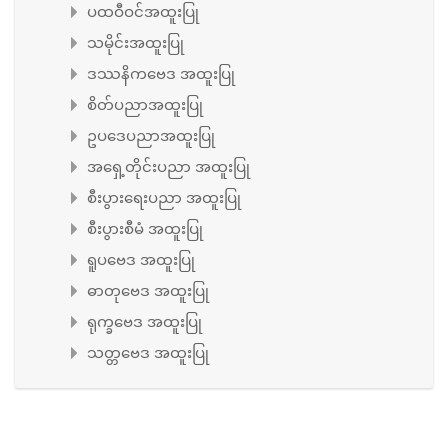
ပထဝီဝင်အထူးပြု
သမိုင်းအထူးပြု
ဒဿနိကဗေဒ အထူးပြု
စိတ်ပညာအထူးပြု
ဥပဒေပညာအထူးပြု
အရှေ့တိုင်းပညာ အထူးပြု
စီးပွားရေးပညာ အထူးပြု
စီးပွားစီမံ အထူးပြု
ရူပဗေဒ အထူးပြု
ဓာတုဗေဒ အထူးပြု
ရုက္ခဗေဒ အထူးပြု
သတ္တဗေဒ အထူးပြု