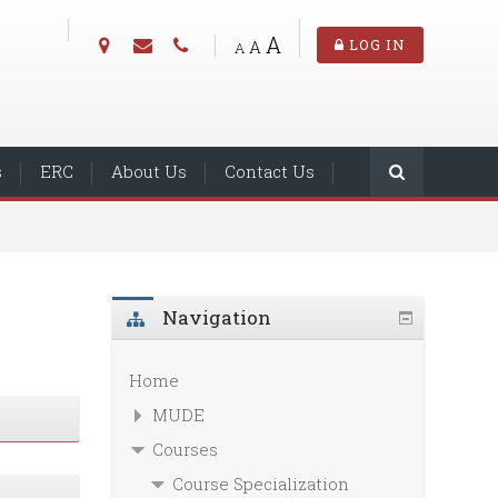
A
A
LOG IN
A
s
ERC
About Us
Contact Us
Navigation
Home
MUDE
Courses
Course Specialization