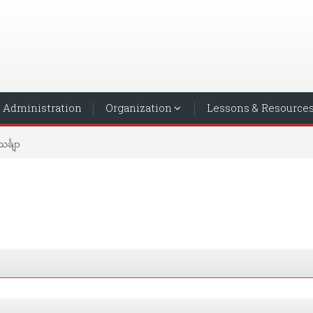
Administration
Organization
Lessons & Resource
သင်္ချာ