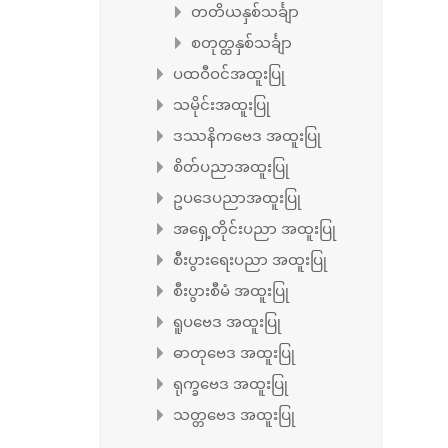
တတိယနှစ်သင်္ချာ
စတုတ္ထနှစ်သင်္ချာ
ပထဝီဝင်အထူးပြု
သမိုင်းအထူးပြု
ဒဿနိကဗေဒ အထူးပြု
စိတ်ပညာအထူးပြု
ဥပဒေပညာအထူးပြု
အရှေ့တိုင်းပညာ အထူးပြု
စီးပွားရေးပညာ အထူးပြု
စီးပွားစီမံ အထူးပြု
ရူပဗေဒ အထူးပြု
ဓာတုဗေဒ အထူးပြု
ရုက္ခဗေဒ အထူးပြု
သတ္တဗေဒ အထူးပြု