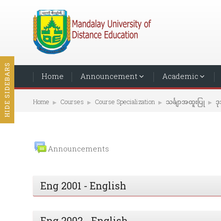
HIDE SIDEBARS
Home
Announcement
Academic
Home
Courses
Course Specialization
သင်္ချာအထူးပြု
ဒု
▶︎
▶︎
▶︎
▶︎
Announcements
Eng 2001 - English
Eng 2002 - English