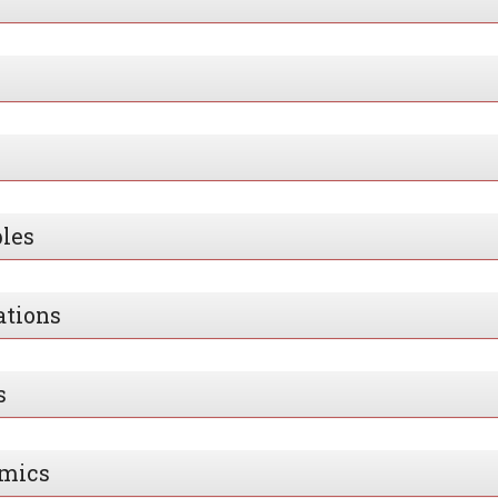
bles
ations
s
amics