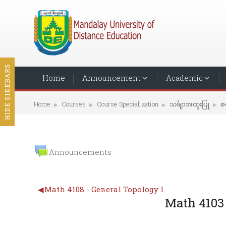
HIDE SIDEBARS
Home
Announcement
Academic
Home
Courses
Course Specialization
သင်္ချာအထူးပြု
စတ
▶︎
▶︎
▶︎
▶︎
Announcements
◀︎
Math 4108 - General Topology I
Math 4103