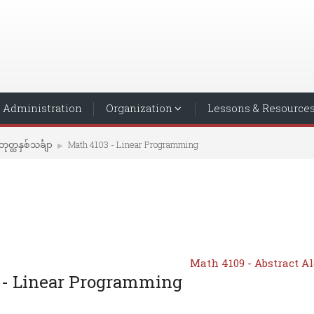
Administration
Organization
Lessons & Resource
ုတ္ထနှစ်သင်္ချာ
Math 4103 - Linear Programming
▶︎
Math 4109 - Abstract Al
 - Linear Programming