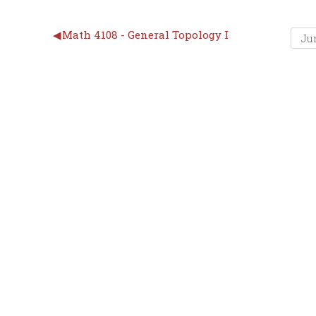
◀︎
Math 4108 - General Topology I