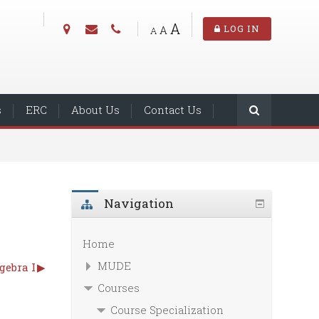
A
A
LOG IN
A
s
ERC
About Us
Contact Us
Navigation
Home
MUDE
gebra I
▶︎
Courses
Course Specialization