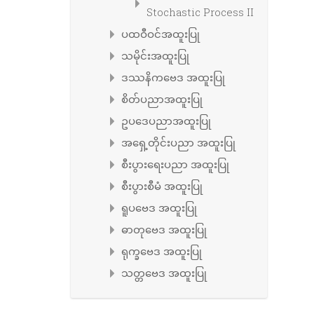
Stochastic Process II
ပထဝီဝင်အထူးပြု
သမိုင်းအထူးပြု
ဒဿနိကဗေဒ အထူးပြု
စိတ်ပညာအထူးပြု
ဥပဒေပညာအထူးပြု
အရှေ့တိုင်းပညာ အထူးပြု
စီးပွားရေးပညာ အထူးပြု
စီးပွားစီမံ အထူးပြု
ရူပဗေဒ အထူးပြု
ဓာတုဗေဒ အထူးပြု
ရုက္ခဗေဒ အထူးပြု
သတ္တဗေဒ အထူးပြု