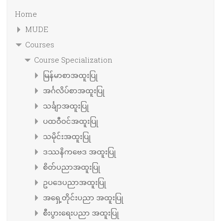
Home
MUDE
Courses
Course Specialization
မြန်မာစာအထူးပြု
အင်္ဂလိပ်စာအထူးပြု
သင်္ချာအထူးပြု
ပထဝီဝင်အထူးပြု
သမိုင်းအထူးပြု
ဒဿနိကဗေဒ အထူးပြု
စိတ်ပညာအထူးပြု
ဥပဒေပညာအထူးပြု
အရှေ့တိုင်းပညာ အထူးပြု
စီးပွားရေးပညာ အထူးပြု