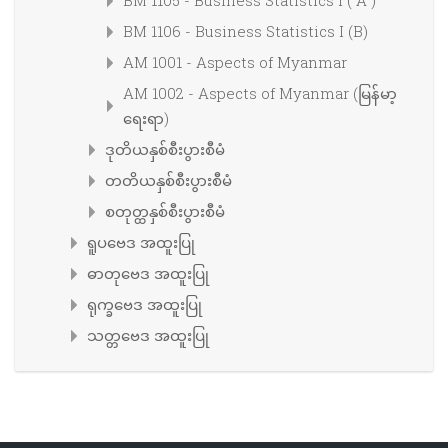
BM 1106 - Business Statistics I (B)
AM 1001 - Aspects of Myanmar
AM 1002 - Aspects of Myanmar (မြန်မာ့
ရေးရာ)
ဒုတိယနှစ်စီးပွားစီမံ
တတိယနှစ်စီးပွားစီမံ
စတုတ္ထနှစ်စီးပွားစီမံ
ရူပဗေဒ အထူးပြု
ဓာတုဗေဒ အထူးပြု
ရုက္ခဗေဒ အထူးပြု
သတ္တဗေဒ အထူးပြု