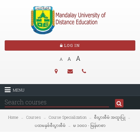
LOG IN
A
A
A
MENU
Home
Courses
Course Specialization
စီးပွားစီမံ အထူးပြု
→
→
→
→
ပထမနှစ်စီးပွားစီမံ
မ ၁၀၀၁ - မြန်မာစာ
→