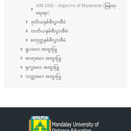
AM 1002 - Aspects of Myanmar (မြန်မာ့
ရေးရာ)
ဒုတိယနှစ်စီးပွားစီမံ
တတိယနှစ်စီးပွားစီမံ
စတုတ္ထနှစ်စီးပွားစီမံ
ရူပဗေဒ အထူးပြု
ဓာတုဗေဒ အထူးပြု
ရုက္ခဗေဒ အထူးပြု
သတ္တဗေဒ အထူးပြု