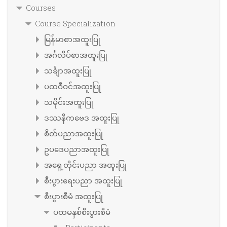
Courses
Course Specialization
မြန်မာစာအထူးပြု
အင်္ဂလိပ်စာအထူးပြု
သင်္ချာအထူးပြု
ပထဝီဝင်အထူးပြု
သမိုင်းအထူးပြု
ဒဿနိကဗေဒ အထူးပြု
စိတ်ပညာအထူးပြု
ဥပဒေပညာအထူးပြု
အရှေ့တိုင်းပညာ အထူးပြု
စီးပွားရေးပညာ အထူးပြု
စီးပွားစီမံ အထူးပြု
ပထမနှစ်စီးပွားစီမံ