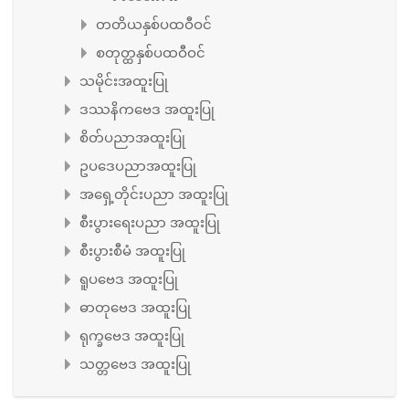
တတိယနှစ်ပထဝီဝင်
စတုတ္ထနှစ်ပထဝီဝင်
သမိုင်းအထူးပြု
ဒဿနိကဗေဒ အထူးပြု
စိတ်ပညာအထူးပြု
ဥပဒေပညာအထူးပြု
အရှေ့တိုင်းပညာ အထူးပြု
စီးပွားရေးပညာ အထူးပြု
စီးပွားစီမံ အထူးပြု
ရူပဗေဒ အထူးပြု
ဓာတုဗေဒ အထူးပြု
ရုက္ခဗေဒ အထူးပြု
သတ္တဗေဒ အထူးပြု