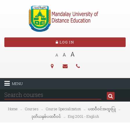
LOG IN
A
A
A
MENU
Home
Courses
Course Specialization
ပထဝီဝင်အထူးပြု
→
→
→
→
ဒုတိယနှစ်ပထဝီဝင်
Eng 2001 - English
→