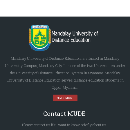
Mandalay University of Distance Education is situated in Mandalay
University Campus, Mandalay City. It is one of the two Universities under
the University of Distance Education System in Myanmar. Mandalay
University of Distance Education serves distance education students in
Upper Myanmar.
READ MORE
Contact MUDE
Please
contact us
if u want to know briefly
about us
.