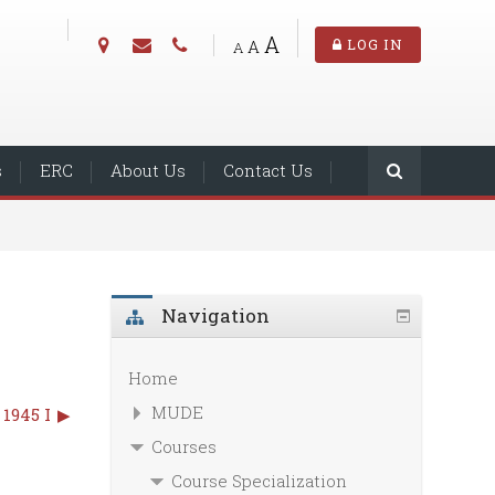
A
A
LOG IN
A
s
ERC
About Us
Contact Us
Navigation
Home
MUDE
 1945 I
▶︎
Courses
Course Specialization