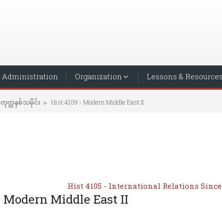
Administration
Organization
Lessons & Resource
တုတ္ထနှစ်သမိုင်း
Hist 4109 - Modern Middle East II
▶︎
Hist 4105 - International Relations Since
- Modern Middle East II