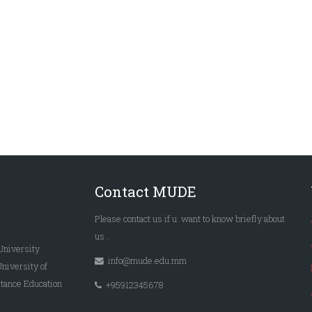
Contact MUDE
Please
contact us
if u want to know briefly
about
us
.
University
info@mude.edu.mm
University of
tance Education
+95912345678