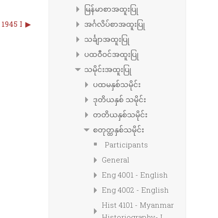
မြန်မာစာအထူးပြု
 1945 I
▶︎
အင်္ဂလိပ်စာအထူးပြု
သင်္ချာအထူးပြု
ပထဝီဝင်အထူးပြု
သမိုင်းအထူးပြု
ပထမနှစ်သမိုင်း
ဒုတိယနှစ် သမိုင်း
တတိယနှစ်သမိုင်း
စတုတ္ထနှစ်သမိုင်း
Participants
General
Eng 4001 - English
Eng 4002 - English
Hist 4101 - Myanmar
Historiography- I