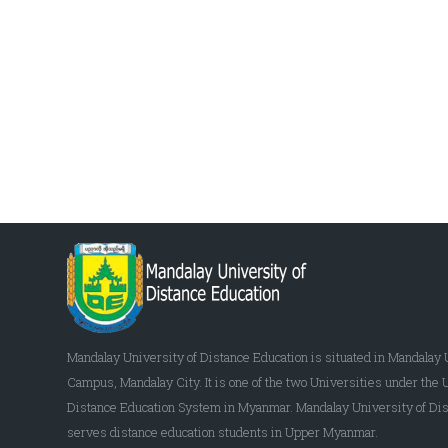
Mandalay University of Distance Education is situated in Mandalay 
Campus, Mandalay City. It is one of the two Universities under the 
Distance Education System in Myanmar. Mandalay University of Dis
serves distance education students in Upper Myanmar.