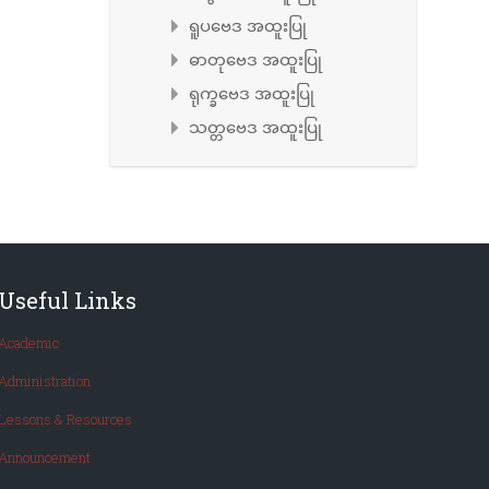
ရူပဗေဒ အထူးပြု
ဓာတုဗေဒ အထူးပြု
ရုက္ခဗေဒ အထူးပြု
သတ္တဗေဒ အထူးပြု
Useful Links
Academic
Administration
Lessons & Resources
Announcement