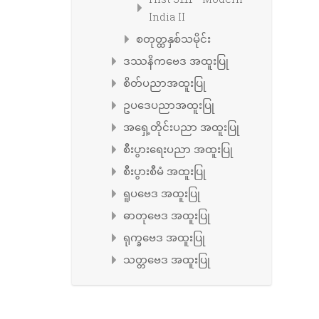
India II
စတုတ္ထနှစ်သမိုင်း
ဒဿနိကဗေဒ အထူးပြု
စိတ်ပညာအထူးပြု
ဥပဒေပညာအထူးပြု
အရှေ့တိုင်းပညာ အထူးပြု
စီးပွားရေးပညာ အထူးပြု
စီးပွားစီမံ အထူးပြု
ရူပဗေဒ အထူးပြု
ဓာတုဗေဒ အထူးပြု
ရုက္ခဗေဒ အထူးပြု
သတ္တဗေဒ အထူးပြု