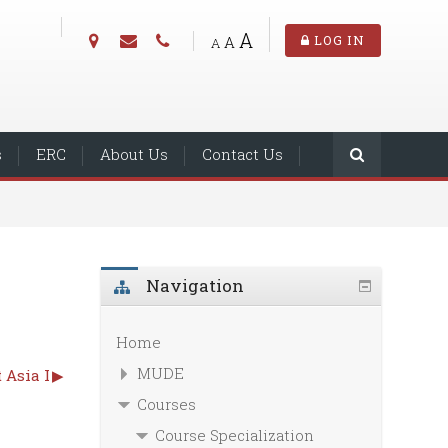
A
A
LOG IN
A
s
ERC
About Us
Contact Us
Navigation
Home
MUDE
 Asia I
▶︎
Courses
Course Specialization