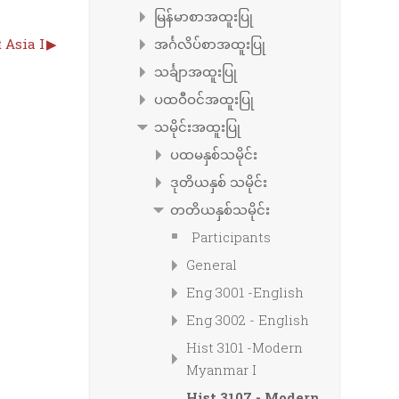
မြန်မာစာအထူးပြု
 Asia I
▶︎
အင်္ဂလိပ်စာအထူးပြု
သင်္ချာအထူးပြု
ပထဝီဝင်အထူးပြု
သမိုင်းအထူးပြု
ပထမနှစ်သမိုင်း
ဒုတိယနှစ် သမိုင်း
တတိယနှစ်သမိုင်း
Participants
General
Eng 3001 -English
Eng 3002 - English
Hist 3101 -Modern
Myanmar I
Hist 3107 - Modern