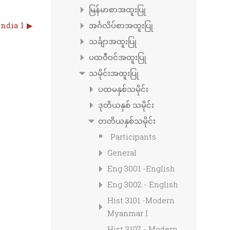
မြန်မာစာအထူးပြု
India I
▶︎
အင်္ဂလိပ်စာအထူးပြု
သင်္ချာအထူးပြု
ပထဝီဝင်အထူးပြု
သမိုင်းအထူးပြု
ပထမနှစ်သမိုင်း
ဒုတိယနှစ် သမိုင်း
တတိယနှစ်သမိုင်း
Participants
General
Eng 3001 -English
Eng 3002 - English
Hist 3101 -Modern
Myanmar I
Hist 3107 - Modern