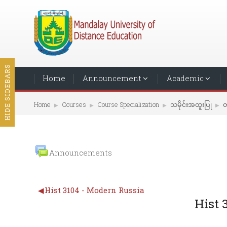
HIDE SIDEBARS
Home
Announcement
Academic
Home
Courses
Course Specialization
သမိုင်းအထူးပြု
တ
▶︎
▶︎
▶︎
▶︎
Announcements
◀︎
Hist 3104 - Modern Russia
Hist 