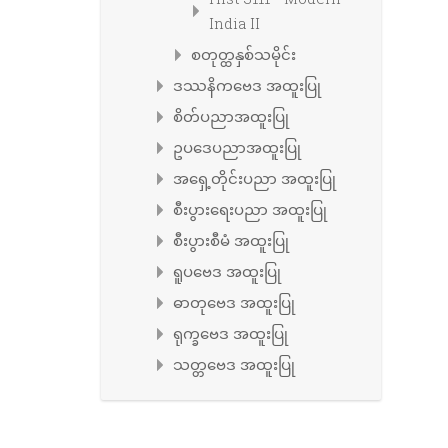
India II
စတုတ္ထနှစ်သမိုင်း
ဒဿနိကဗေဒ အထူးပြု
စိတ်ပညာအထူးပြု
ဥပဒေပညာအထူးပြု
အရှေ့တိုင်းပညာ အထူးပြု
စီးပွားရေးပညာ အထူးပြု
စီးပွားစီမံ အထူးပြု
ရူပဗေဒ အထူးပြု
ဓာတုဗေဒ အထူးပြု
ရုက္ခဗေဒ အထူးပြု
သတ္တဗေဒ အထူးပြု