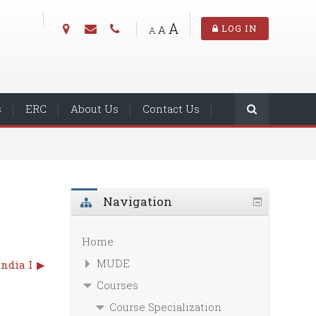
A
A
LOG IN
A
s
ERC
About Us
Contact Us
Navigation
Home
MUDE
India I
▶︎
Courses
Course Specialization