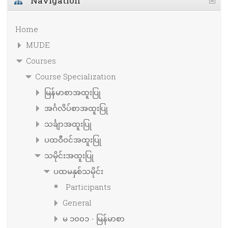
Navigation
Home
MUDE
Courses
Course Specialization
မြန်မာစာအထူးပြု
အင်္ဂလိပ်စာအထူးပြု
သင်္ချာအထူးပြု
ပထဝီဝင်အထူးပြု
သမိုင်းအထူးပြု
ပထမနှစ်သမိုင်း
Participants
General
မ ၁၀၀၁ - မြန်မာစာ