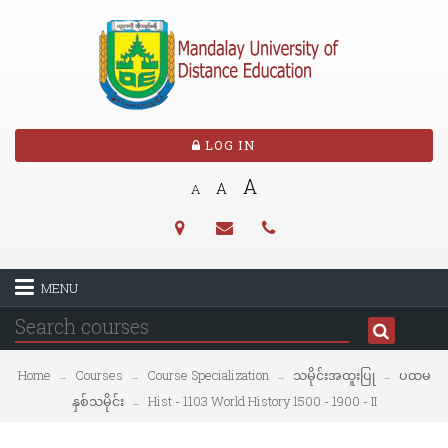
LOG IN
A
A
A
MENU
Home
Courses
Course Specialization
သမိုင်းအထူးပြု
ပထမ
→
→
→
→
နှစ်သမိုင်း
Hist - 1103 World History 1500 - 1900 - II
→