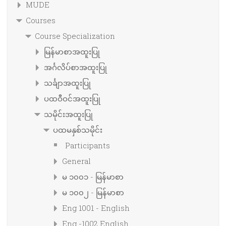
MUDE
Courses
Course Specialization
မြန်မာစာအထူးပြု
အင်္ဂလိပ်စာအထူးပြု
သင်္ချာအထူးပြု
ပထဝီဝင်အထူးပြု
သမိုင်းအထူးပြု
ပထမနှစ်သမိုင်း
Participants
General
မ ၁၀၀၁ - မြန်မာစာ
မ ၁၀၀၂ - မြန်မာစာ
Eng 1001 - English
Eng -1002 English