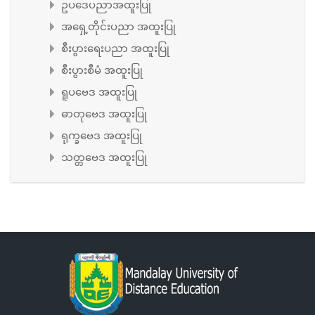
ဥပဒေပညာအထူးပြု
အရှေ့တိုင်းပညာ အထူးပြု
စီးပွားရေးပညာ အထူးပြု
စီးပွားစီမံ အထူးပြု
ရူပဗေဒ အထူးပြု
ဓာတုဗေဒ အထူးပြု
ရုက္ခဗေဒ အထူးပြု
သတ္တဗေဒ အထူးပြု