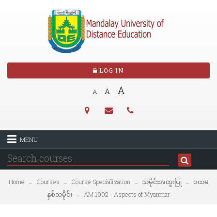
LOG IN
A
A
A
MENU
Home
Courses
Course Specialization
သမိုင်းအထူးပြု
ပထမ
→
→
→
→
နှစ်သမိုင်း
AM 1002 - Aspects of Myanmar
→